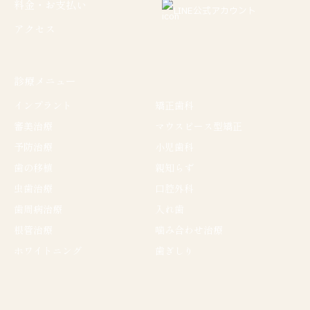
料金・お支払い
LINE公式アカウント
アクセス
診療メニュー
インプラント
矯正歯科
審美治療
マウスピース型矯正
予防治療
小児歯科
歯の移植
親知らず
虫歯治療
口腔外科
歯周病治療
入れ歯
根管治療
噛み合わせ治療
ホワイトニング
歯ぎしり