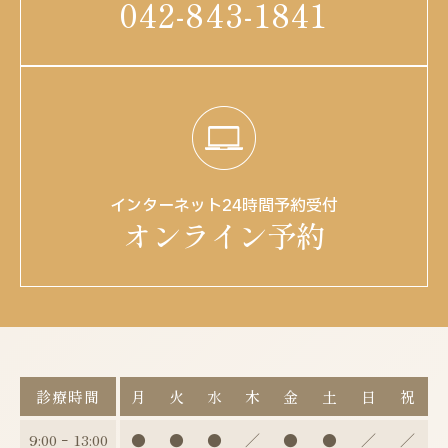
042-843-1841
インターネット24時間予約受付
オンライン予約
診療時間
月
火
水
木
金
土
日
祝
9:00 ｰ 13:00
●
●
●
／
●
●
／
／