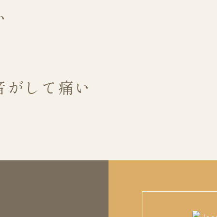
い
音がして痛い