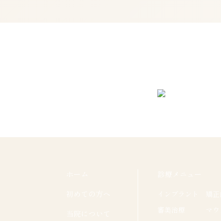
関連情報
ホーム
診療メニュー
初めての方へ
インプラント
矯正
審美治療
マウ
当院について