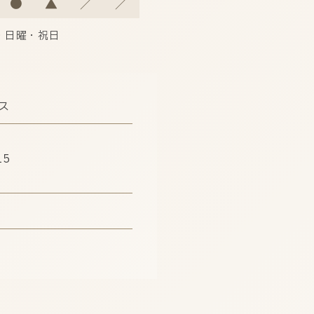
●
▲
／
／
・日曜・祝日
ス
5