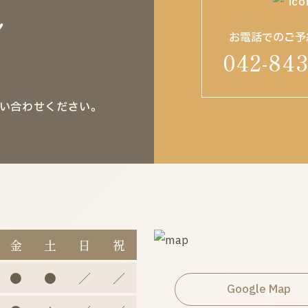
！
お電話でのご予
042-843
い合わせください。
金
土
日
祝
●
●
／
／
Google Map