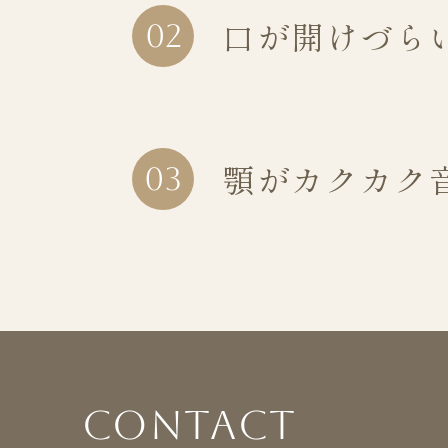
口が開けづら
02
顎がカクカク
03
Contact