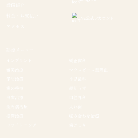
設備紹介
料金・お支払い
LINE公式アカウント
アクセス
診療メニュー
インプラント
矯正歯科
審美治療
マウスピース型矯正
予防治療
小児歯科
歯の移植
親知らず
虫歯治療
口腔外科
歯周病治療
入れ歯
根管治療
噛み合わせ治療
ホワイトニング
歯ぎしり