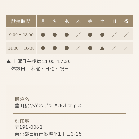
診療時間
月
火
水
木
金
土
日
祝
9:00 ｰ 13:00
●
●
●
／
●
●
／
／
14:30 ｰ 18:30
●
●
●
／
●
▲
／
／
▲ 土曜日午後は14:00ｰ17:30
休診日：木曜・日曜・祝日
医院名
豊田駅やがわデンタルオフィス
所在地
〒191-0062
東京都日野市多摩平1丁目3-15