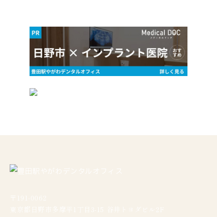
〒191-0062
東京都日野市多摩平1丁目3-15 谷井トヨダビル2F