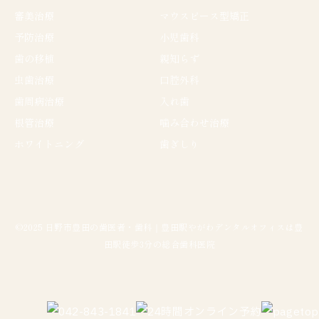
審美治療
マウスピース型矯正
予防治療
小児歯科
歯の移植
親知らず
虫歯治療
口腔外科
歯周病治療
入れ歯
根管治療
噛み合わせ治療
ホワイトニング
歯ぎしり
©2025 日野市豊田の歯医者・歯科｜豊田駅やがわデンタルオフィスは豊
田駅徒歩3分の総合歯科医院