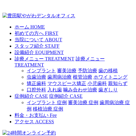
ホーム
HOME
初めての方へ
FIRST
当院について
ABOUT
スタッフ紹介
STAFF
設備紹介
EQUIPMENT
診療メニュー
TREATMENT
診療メニュー
TREATMENT
インプラント
審美治療
予防治療
歯の移植
虫歯治療
歯周病治療
根管治療
ホワイトニング
矯正歯科
マウスピース矯正
小児歯科
親知らず
口腔外科
入れ歯
噛み合わせ治療
歯ぎしり
症例紹介
CASE
症例紹介
CASE
インプラント 症例
審美治療 症例
歯周病治療 症
例
移植治療 症例
料金・お支払い
Fee
アクセス
ACCESS