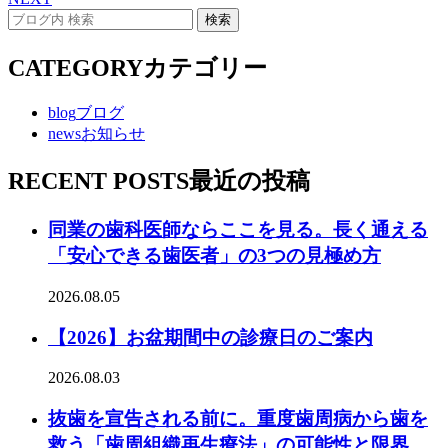
CATEGORY
カテゴリー
blog
ブログ
news
お知らせ
RECENT POSTS
最近の投稿
同業の歯科医師ならここを見る。長く通える
「安心できる歯医者」の3つの見極め方
2026.08.05
【2026】お盆期間中の診療日のご案内
2026.08.03
抜歯を宣告される前に。重度歯周病から歯を
救う「歯周組織再生療法」の可能性と限界