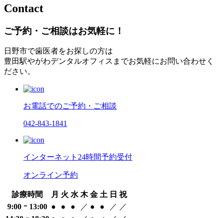
Contact
ご予約・ご相談はお気軽に！
日野市で歯医者をお探しの方は
豊田駅やがわデンタルオフィスまでお気軽にお問い合わせく
ださい。
お電話でのご予約・ご相談
042-843-1841
インターネット24時間予約受付
オンライン予約
診療時間
月
火
水
木
金
土
日
祝
9:00 ｰ 13:00
●
●
●
／
●
●
／
／