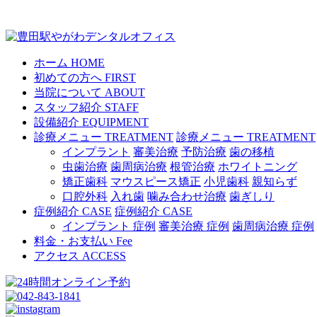
ホーム
HOME
初めての方へ
FIRST
当院について
ABOUT
スタッフ紹介
STAFF
設備紹介
EQUIPMENT
診療メニュー
TREATMENT
診療メニュー
TREATMENT
インプラント
審美治療
予防治療
歯の移植
虫歯治療
歯周病治療
根管治療
ホワイトニング
矯正歯科
マウスピース矯正
小児歯科
親知らず
口腔外科
入れ歯
噛み合わせ治療
歯ぎしり
症例紹介
CASE
症例紹介
CASE
インプラント 症例
審美治療 症例
歯周病治療 症例
料金・お支払い
Fee
アクセス
ACCESS