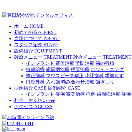
ホーム
HOME
初めての方へ
FIRST
当院について
ABOUT
スタッフ紹介
STAFF
設備紹介
EQUIPMENT
診療メニュー
TREATMENT
診療メニュー
TREATMENT
インプラント
審美治療
予防治療
歯の移植
虫歯治療
歯周病治療
根管治療
ホワイトニング
矯正歯科
マウスピース矯正
小児歯科
親知らず
口腔外科
入れ歯
噛み合わせ治療
歯ぎしり
症例紹介
CASE
症例紹介
CASE
インプラント 症例
審美治療 症例
歯周病治療 症例
料金・お支払い
Fee
アクセス
ACCESS