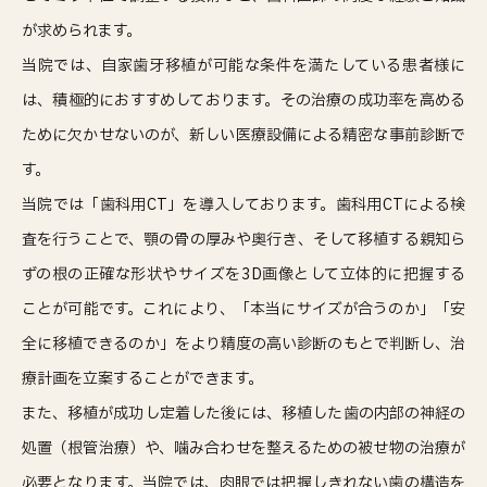
が求められます。
当院では、自家歯牙移植が可能な条件を満たしている患者様に
は、積極的におすすめしております。その治療の成功率を高める
ために欠かせないのが、新しい医療設備による精密な事前診断で
す。
当院では「歯科用CT」を導入しております。歯科用CTによる検
査を行うことで、顎の骨の厚みや奥行き、そして移植する親知ら
ずの根の正確な形状やサイズを3D画像として立体的に把握する
ことが可能です。これにより、「本当にサイズが合うのか」「安
全に移植できるのか」をより精度の高い診断のもとで判断し、治
療計画を立案することができます。
また、移植が成功し定着した後には、移植した歯の内部の神経の
処置（根管治療）や、噛み合わせを整えるための被せ物の治療が
必要となります。当院では、肉眼では把握しきれない歯の構造を