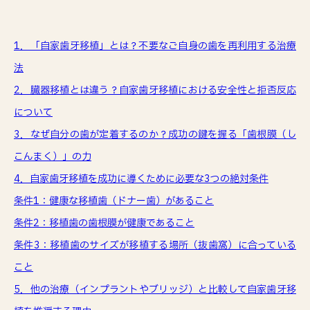
1．「自家歯牙移植」とは？不要なご自身の歯を再利用する治療
法
2．臓器移植とは違う？自家歯牙移植における安全性と拒否反応
について
3．なぜ自分の歯が定着するのか？成功の鍵を握る「歯根膜（し
こんまく）」の力
4．自家歯牙移植を成功に導くために必要な3つの絶対条件
条件1：健康な移植歯（ドナー歯）があること
条件2：移植歯の歯根膜が健康であること
条件3：移植歯のサイズが移植する場所（抜歯窩）に合っている
こと
5．他の治療（インプラントやブリッジ）と比較して自家歯牙移