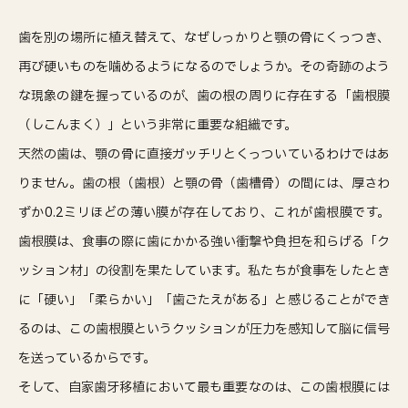
歯を別の場所に植え替えて、なぜしっかりと顎の骨にくっつき、
再び硬いものを噛めるようになるのでしょうか。その奇跡のよう
な現象の鍵を握っているのが、歯の根の周りに存在する「歯根膜
（しこんまく）」という非常に重要な組織です。
天然の歯は、顎の骨に直接ガッチリとくっついているわけではあ
りません。歯の根（歯根）と顎の骨（歯槽骨）の間には、厚さわ
ずか0.2ミリほどの薄い膜が存在しており、これが歯根膜です。
歯根膜は、食事の際に歯にかかる強い衝撃や負担を和らげる「ク
ッション材」の役割を果たしています。私たちが食事をしたとき
に「硬い」「柔らかい」「歯ごたえがある」と感じることができ
るのは、この歯根膜というクッションが圧力を感知して脳に信号
を送っているからです。
そして、自家歯牙移植において最も重要なのは、この歯根膜には