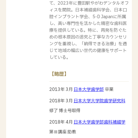
て、2023年に豊田駅やがわデンタルオフ
ィスを開院。日本補綴歯科学会、日本口
腔インプラント学会、5-D Japanに所属
し、高い専門性を活かした精密な歯科医
療を提供している。特に、再発を防ぐた
めの根本原因の追究と丁寧なカウンセリ
ングを重視し、「納得できる治療」を通
じて地域の幅広い世代の健康をサポート
している。
【略歴】
2013年 3月
日本大学歯学部
卒業
2018年 3月
日本大学大学院歯学研究科
修了 博士号取得
2018年 4月
日本大学歯学部歯科補綴学
第Ⅲ講座 助教